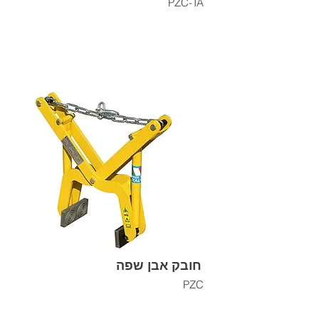
PZC-TA
חובק אבן שפה
PZC