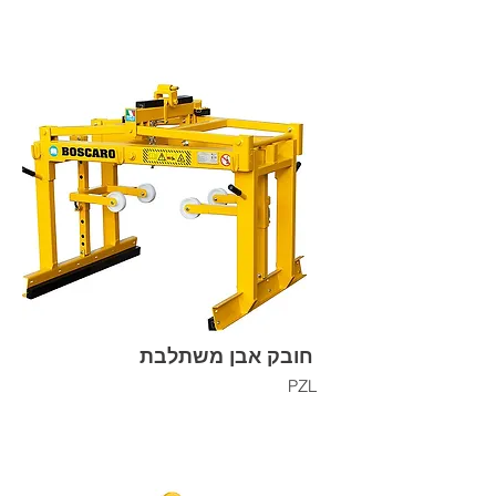
חובק אבן משתלבת
PZL