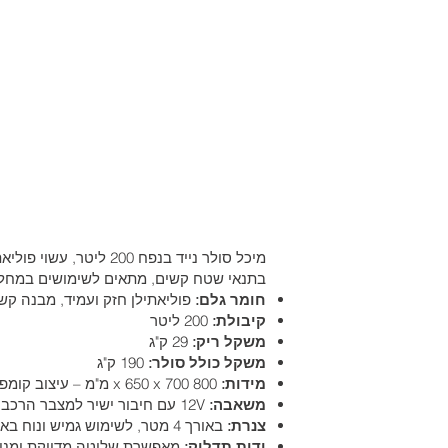
מיכל סולר נייד בנפח 
בתנאי שטח קשים, מתאים לשימושים במחלקות
חומר גלם:
פוליאתילן חזק ועמיד, מבנה קש
קיבולת:
200 ליטר
משקל ריק:
29 ק"ג
משקל כולל סולר:
190 ק"ג
מידות:
800 x 650 x 700 מ"מ – עיצוב קומפקטי המתאים להעמסה נוחה על טנדרים ומלגזות, כולל תושבות מובנות לשיני מלגזה או עגלת משטחים
משאבה:
12V עם חיבור ישיר למצבר הרכב, קצב שאיבה מהיר של 46 ליטר לדקה, לתדלוק יעיל ומיידי
צנרת:
באורך 4 מטר, לשימוש גמיש ונוח באתרים שונים
ידית תדלוק:
מאפשרת שליטה מדויקת ומניע